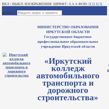
ВКЛ / ВЫКЛ:
ИЗОБРАЖЕНИЯ:
ШРИФТ:
A
A
A
ФОН:
Ц
Ц
Ц
Ц
Для слабовидящих
Электронный журнал
Искать...
МИНИСТЕРСТВО ОБРАЗОВАНИЯ
ИРКУТСКОЙ ОБЛАСТИ
Государственное бюджетное
профессиональное образовательное
учреждение Иркутской области
«Иркутский
колледж
i
автомобильного
транспорта и
дорожного
строительства»