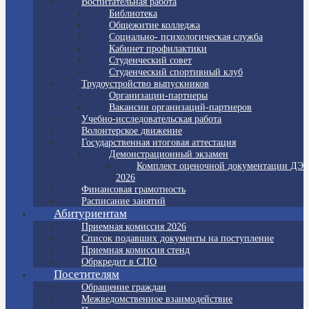
Воспитательная работа
Библиотека
Общежитие колледжа
Социально- психологическая служба
Кабинет профилактики
Студенческий совет
Студенческий спортивный клуб
Трудоустройство выпускников
Организации-партнеры
Вакансии организаций-партнеров
Учебно-исследовательская работа
Волонтерское движение
Государственная итоговая аттестация
Демонстрационный экзамен
Комплект оценочной документации ДЭ
2026
Финансовая грамотность
Расписание занятий
Абитуриентам
Приемная комиссия 2026
Список подавших документы на поступление
Приемная комиссия стенд
Обркредит в СПО
Посетителям
Обращение граждан
Межведомственное взаимодействие