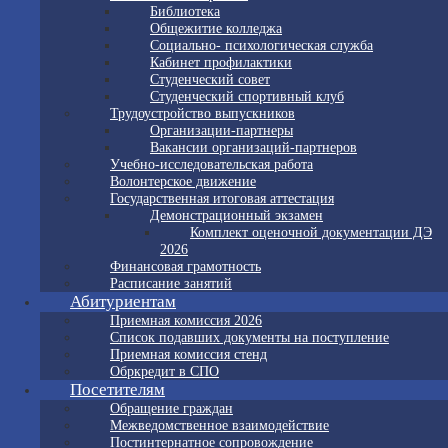
Библиотека
Общежитие колледжа
Социально- психологическая служба
Кабинет профилактики
Студенческий совет
Студенческий спортивный клуб
Трудоустройство выпускников
Организации-партнеры
Вакансии организаций-партнеров
Учебно-исследовательская работа
Волонтерское движение
Государственная итоговая аттестация
Демонстрационный экзамен
Комплект оценочной документации ДЭ
2026
Финансовая грамотность
Расписание занятий
Абитуриентам
Приемная комиссия 2026
Список подавших документы на поступление
Приемная комиссия стенд
Обркредит в СПО
Посетителям
Обращение граждан
Межведомственное взаимодействие
Постинтернатное сопровождение