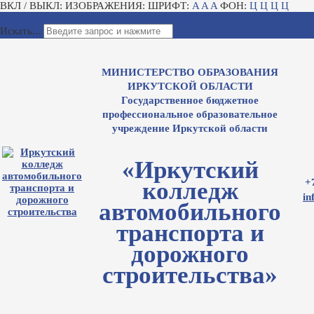
ВКЛ / ВЫКЛ:
ИЗОБРАЖЕНИЯ:
ШРИФТ:
A
A
A
ФОН:
Ц
Ц
Ц
Ц
Для слабовидящих
Электронный журнал
Искать...
МИНИСТЕРСТВО ОБРАЗОВАНИЯ
ИРКУТСКОЙ ОБЛАСТИ
Государственное бюджетное
профессиональное образовательное
учреждение Иркутской области
«Иркутский
+
колледж
in
автомобильного
транспорта и
дорожного
строительства»