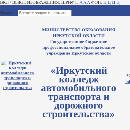
ВКЛ / ВЫКЛ:
ИЗОБРАЖЕНИЯ:
ШРИФТ:
A
A
A
ФОН:
Ц
Ц
Ц
Ц
Для слабовидящих
Электронный журнал
Искать...
МИНИСТЕРСТВО ОБРАЗОВАНИЯ
ИРКУТСКОЙ ОБЛАСТИ
Государственное бюджетное
профессиональное образовательное
учреждение Иркутской области
«Иркутский
+
колледж
in
автомобильного
транспорта и
дорожного
строительства»