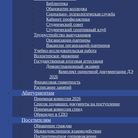
Библиотека
Общежитие колледжа
Социально- психологическая служба
Кабинет профилактики
Студенческий совет
Студенческий спортивный клуб
Трудоустройство выпускников
Организации-партнеры
Вакансии организаций-партнеров
Учебно-исследовательская работа
Волонтерское движение
Государственная итоговая аттестация
Демонстрационный экзамен
Комплект оценочной документации ДЭ
2026
Финансовая грамотность
Расписание занятий
Абитуриентам
Приемная комиссия 2026
Список подавших документы на поступление
Приемная комиссия стенд
Обркредит в СПО
Посетителям
Обращение граждан
Межведомственное взаимодействие
Постинтернатное сопровождение