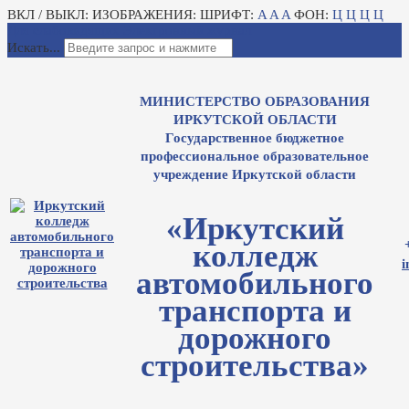
ВКЛ / ВЫКЛ:
ИЗОБРАЖЕНИЯ:
ШРИФТ:
A
A
A
ФОН:
Ц
Ц
Ц
Ц
Для слабовидящих
Электронный журнал
Искать...
МИНИСТЕРСТВО ОБРАЗОВАНИЯ
ИРКУТСКОЙ ОБЛАСТИ
Государственное бюджетное
профессиональное образовательное
учреждение Иркутской области
«Иркутский
колледж
i
автомобильного
транспорта и
дорожного
строительства»