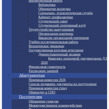
Воспитательная работа
Библиотека
Общежитие колледжа
Социально- психологическая служба
Кабинет профилактики
Студенческий совет
Студенческий спортивный клуб
Трудоустройство выпускников
Организации-партнеры
Вакансии организаций-партнеров
Учебно-исследовательская работа
Волонтерское движение
Государственная итоговая аттестация
Демонстрационный экзамен
Комплект оценочной документации ДЭ
2026
Финансовая грамотность
Расписание занятий
Абитуриентам
Приемная комиссия 2026
Список подавших документы на поступление
Приемная комиссия стенд
Обркредит в СПО
Посетителям
Обращение граждан
Межведомственное взаимодействие