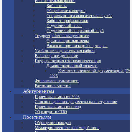
Воспитательная работа
Библиотека
Общежитие колледжа
Социально- психологическая служба
Кабинет профилактики
Студенческий совет
Студенческий спортивный клуб
Трудоустройство выпускников
Организации-партнеры
Вакансии организаций-партнеров
Учебно-исследовательская работа
Волонтерское движение
Государственная итоговая аттестация
Демонстрационный экзамен
Комплект оценочной документации ДЭ
2026
Финансовая грамотность
Расписание занятий
Абитуриентам
Приемная комиссия 2026
Список подавших документы на поступление
Приемная комиссия стенд
Обркредит в СПО
Посетителям
Обращение граждан
Межведомственное взаимодействие