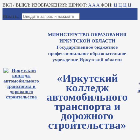
ВКЛ / ВЫКЛ:
ИЗОБРАЖЕНИЯ:
ШРИФТ:
A
A
A
ФОН:
Ц
Ц
Ц
Ц
Для слабовидящих
Электронный журнал
Искать...
МИНИСТЕРСТВО ОБРАЗОВАНИЯ
ИРКУТСКОЙ ОБЛАСТИ
Государственное бюджетное
профессиональное образовательное
учреждение Иркутской области
«Иркутский
колледж
i
автомобильного
транспорта и
дорожного
строительства»