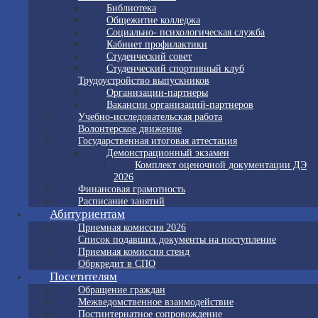
Библиотека
Общежитие колледжа
Социально- психологическая служба
Кабинет профилактики
Студенческий совет
Студенческий спортивный клуб
Трудоустройство выпускников
Организации-партнеры
Вакансии организаций-партнеров
Учебно-исследовательская работа
Волонтерское движение
Государственная итоговая аттестация
Демонстрационный экзамен
Комплект оценочной документации ДЭ
2026
Финансовая грамотность
Расписание занятий
Абитуриентам
Приемная комиссия 2026
Список подавших документы на поступление
Приемная комиссия стенд
Обркредит в СПО
Посетителям
Обращение граждан
Межведомственное взаимодействие
Постинтернатное сопровождение